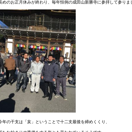
長めのお正月休みが終わり、毎年恒例の成田山新勝寺に参拝して参りま
今年の干支は「亥」ということで十二支最後を締めくくり、