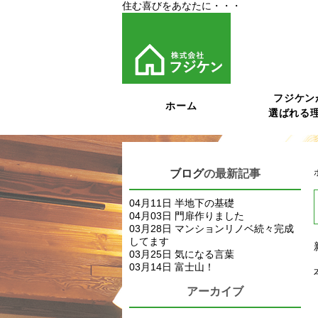
住む喜びをあなたに・・・
フジケン
ホーム
選ばれる
ブログ
の最新記事
04月11日
半地下の基礎
04月03日
門扉作りました
03月28日
マンションリノベ続々完成
してます
03月25日
気になる言葉
03月14日
富士山！
アーカイブ